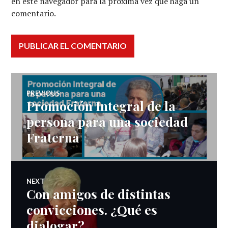
en este navegador para la próxima vez que haga un
comentario.
Navegación
PREVIOUS
Promoción Integral de la
Previous
de
post:
persona para una sociedad
Fraterna
entradas
NEXT
Con amigos de distintas
Next
post:
convicciones. ¿Qué es
dialogar?