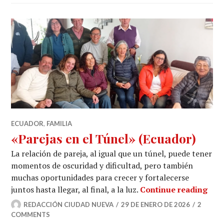
ECUADOR
,
FAMILIA
«Parejas en el Túnel» (Ecuador)
La relación de pareja, al igual que un túnel, puede tener
momentos de oscuridad y dificultad, pero también
muchas oportunidades para crecer y fortalecerse
«Par
juntos hasta llegar, al final, a la luz.
Continue reading
REDACCIÓN CIUDAD NUEVA
29 DE ENERO DE 2026
2
COMMENTS