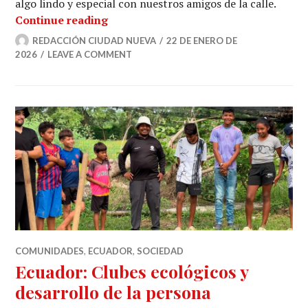
algo lindo y especial con nuestros amigos de la calle.
107 regalos con nombre y apellido (E
Continue reading
REDACCIÓN CIUDAD NUEVA
22 DE ENERO DE
2026
LEAVE A COMMENT
COMUNIDADES
,
ECUADOR
,
SOCIEDAD
Ecuador: Clubes ecológicos y
desarrollo de la persona