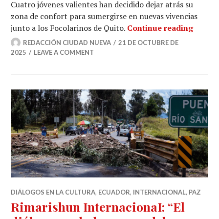
Cuatro jóvenes valientes han decidido dejar atrás su
zona de confort para sumergirse en nuevas vivencias
Ecuado
junto a los Focolarinos de Quito.
Continue reading
REDACCIÓN CIUDAD NUEVA
21 DE OCTUBRE DE
2025
LEAVE A COMMENT
DIÁLOGOS EN LA CULTURA
,
ECUADOR
,
INTERNACIONAL
,
PAZ
Rimarishun InternacionaI: “El