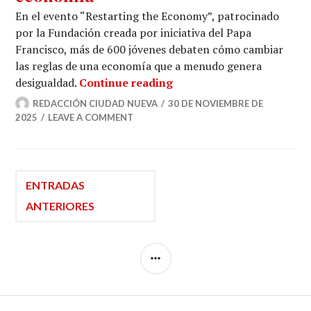
En el evento “Restarting the Economy”, patrocinado
por la Fundación creada por iniciativa del Papa
Francisco, más de 600 jóvenes debaten cómo cambiar
las reglas de una economía que a menudo genera
“The Economy of Frances
desigualdad.
Continue reading
REDACCIÓN CIUDAD NUEVA
30 DE NOVIEMBRE DE
2025
LEAVE A COMMENT
Navegación
ENTRADAS
ANTERIORES
de
SIDEBAR
entradas