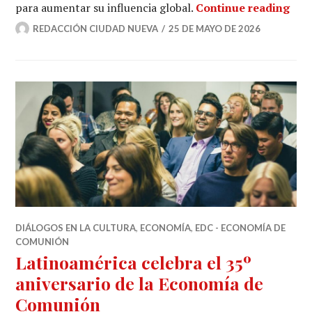
Los
para aumentar su influencia global.
Continue reading
REDACCIÓN CIUDAD NUEVA
25 DE MAYO DE 2026
DIÁLOGOS EN LA CULTURA
,
ECONOMÍA
,
EDC - ECONOMÍA DE
COMUNIÓN
Latinoamérica celebra el 35º
aniversario de la Economía de
Comunión