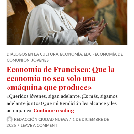
DIÁLOGOS EN LA CULTURA
,
ECONOMÍA
,
EDC - ECONOMÍA DE
COMUNIÓN
,
JÓVENES
Economía de Francisco: Que la
economía no sea solo una
«máquina que produce»
«Queridos jóvenes, sigan adelante. ¡Es más, sigamos
adelante juntos! Que mi Bendición les alcance y les
Economía de Francisco: Q
acompañe».
Continue reading
REDACCIÓN CIUDAD NUEVA
1 DE DICIEMBRE DE
2025
LEAVE A COMMENT