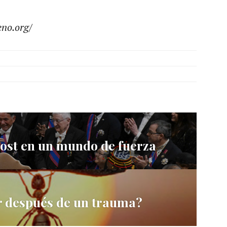
no.org/
vost en un mundo de fuerza
r después de un trauma?