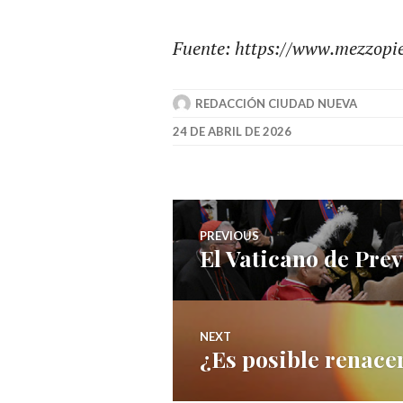
Fuente: https://www.mezzopie
REDACCIÓN CIUDAD NUEVA
24 DE ABRIL DE 2026
Navegación
PREVIOUS
El Vaticano de Pre
Previous
de
post:
entradas
NEXT
¿Es posible renace
Next
post: