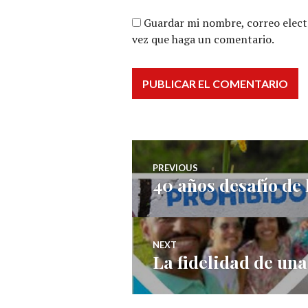
Guardar mi nombre, correo electr
vez que haga un comentario.
Navegación
PREVIOUS
40 años desafío de
Previous
de
post:
entradas
NEXT
La fidelidad de un
Next
post: