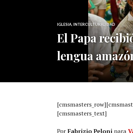
IGLESIA
,
INTERCULTURALIDAD
El Papa recibi
lengua amazó
[cmsmasters_row][cmsmaste
[cmsmasters_text]
Por
Fabrizio Peloni
para
V