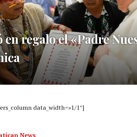
ó en regalo el «Padre Nue
nica
rs_column data_width=»1/1″]
atican News