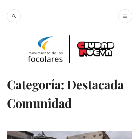
Skip
Focolares Ciudad
to
SEARCH
PR
content
Nueva
ME
Categoría:
Destacada
Comunidad