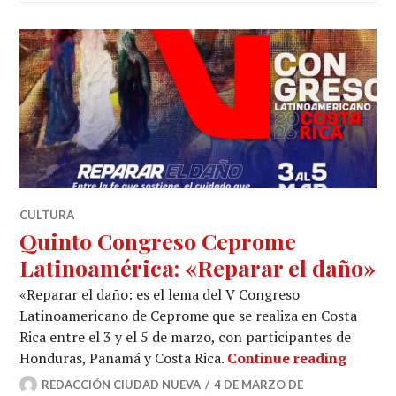
CULTURA
Quinto Congreso Ceprome
Latinoamérica: «Reparar el daño»
«Reparar el daño: es el lema del V Congreso
Latinoamericano de Ceprome que se realiza en Costa
Rica entre el 3 y el 5 de marzo, con participantes de
Quinto
Honduras, Panamá y Costa Rica.
Continue reading
REDACCIÓN CIUDAD NUEVA
4 DE MARZO DE