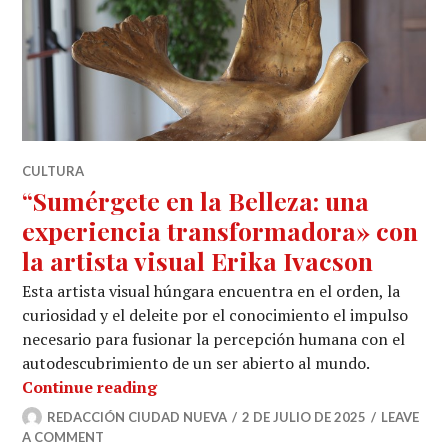
CULTURA
“Sumérgete en la Belleza: una
experiencia transformadora» con
la artista visual Erika Ivacson
Esta artista visual húngara encuentra en el orden, la
curiosidad y el deleite por el conocimiento el impulso
necesario para fusionar la percepción humana con el
autodescubrimiento de un ser abierto al mundo.
“Sumérgete en la Belleza: una experie
Continue reading
REDACCIÓN CIUDAD NUEVA
2 DE JULIO DE 2025
LEAVE
A COMMENT