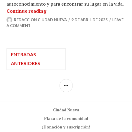
autoconocimiento y para encontrar su lugar en la vida.
TDAH y música: transitando una ciud
Continue reading
REDACCIÓN CIUDAD NUEVA
9 DE ABRIL DE 2025
LEAVE
A COMMENT
Navegación
ENTRADAS
ANTERIORES
de
SIDEBAR
entradas
Ciudad Nueva
Plaza de la comunidad
¡Donación y suscripción!