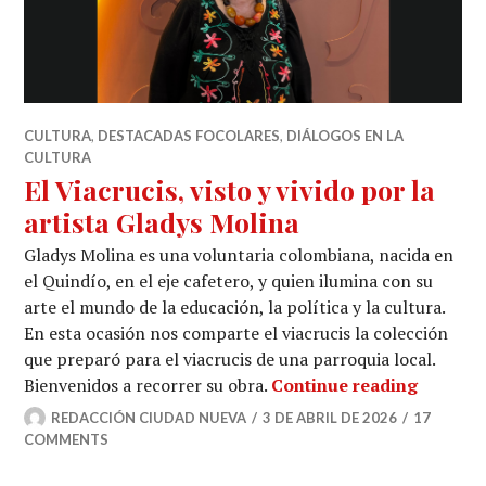
CULTURA
,
DESTACADAS FOCOLARES
,
DIÁLOGOS EN LA
CULTURA
El Viacrucis, visto y vivido por la
artista Gladys Molina
Gladys Molina es una voluntaria colombiana, nacida en
el Quindío, en el eje cafetero, y quien ilumina con su
arte el mundo de la educación, la política y la cultura.
En esta ocasión nos comparte el viacrucis la colección
que preparó para el viacrucis de una parroquia local.
El Viacr
Bienvenidos a recorrer su obra.
Continue reading
REDACCIÓN CIUDAD NUEVA
3 DE ABRIL DE 2026
17
COMMENTS