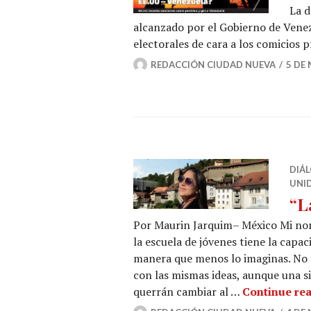
La d
alcanzado por el Gobierno de Venez
electorales de cara a los comicios 
REDACCIÓN CIUDAD NUEVA
5 DE
DIÁ
UNI
“L
Por Maurin Jarquim– México Mi nom
la escuela de jóvenes tiene la capa
manera que menos lo imaginas. No 
con las mismas ideas, aunque una s
querrán cambiar al …
Continue re