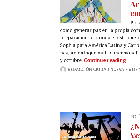
Ar
co
Poca
como generar paz en la propia comu
preparación profunda e instrumento
Sophia para América Latina y Caribe
paz, un enfoque multidimensional’,
Artes
y octubre.
Continue reading
REDACCIÓN CIUDAD NUEVA
6 DE
POLÍ
¿N
Ve