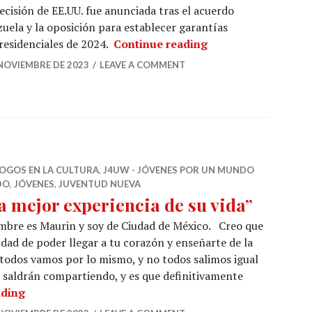
ecisión de EE.UU. fue anunciada tras el acuerdo
uela y la oposición para establecer garantías
¿Nuevas relacione
presidenciales de 2024.
Continue reading
 NOVIEMBRE DE 2023
LEAVE A COMMENT
LOGOS EN LA CULTURA
,
J4UW - JÓVENES POR UN MUNDO
DO
,
JÓVENES
,
JUVENTUD NUEVA
a mejor experiencia de su vida”
bre es Maurin y soy de Ciudad de México. Creo que
cidad de poder llegar a tu corazón y enseñarte de la
todos vamos por lo mismo, y no todos salimos igual
i saldrán compartiendo, y es que definitivamente
“La mejor experiencia de su vida”
ading