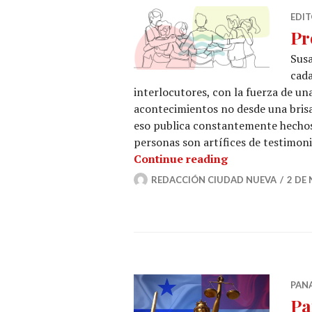
EDIT
Pr
Sus
cada
interlocutores, con la fuerza de un
acontecimientos no desde una brisa 
eso publica constantemente hechos 
personas son artífices de testimon
Procesos que 
Continue reading
REDACCIÓN CIUDAD NUEVA
2 DE
PAN
Pa