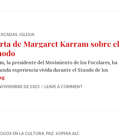
TACADAS
,
IGLESIA
rta de Margaret Karram sobre el
nodo
, la presidente del Movimiento de los Focolares, ha
unda experiencia vivida durante el Sínodo de los
Carta de Margaret Karram sobre el Sínodo
ng
 NOVIEMBRE DE 2023
LEAVE A COMMENT
LOGOS EN LA CULTURA
,
PAZ
,
SOPHIA ALC