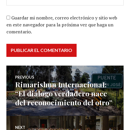
Guardar mi nombre, correo electrónico y sitio web
en este navegador para la próxima vez que haga un
comentario.
Navegación
PREVIOUS
Rimarishun InternacionaI:
Previous
de
post:
“El diálogo verdadero nace
del reconocimiento del otro”
entradas
NEXT