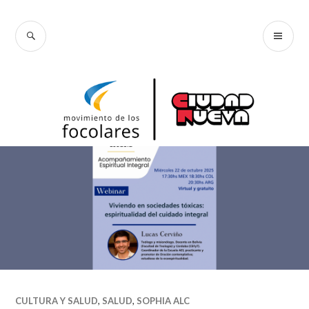
Skip
Focolares Ciudad
to
SEARCH
PR
content
Nueva
ME
CULTURA Y SALUD
,
SALUD
,
SOPHIA ALC