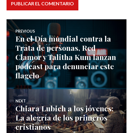
Navegación
PREVIOUS
En el Día mundial contra la
Previous
de
post:
Trata de personas, Red
Clamor y Talitha Kum lanzan
entradas
podcast para denunciar este
flagelo
NEXT
Chiara Lubich a los jóvenes:
Next
post:
La alegría de los primeros
cristianos