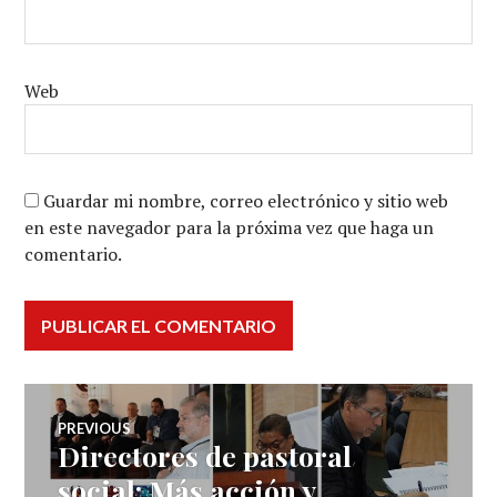
Web
Guardar mi nombre, correo electrónico y sitio web
en este navegador para la próxima vez que haga un
comentario.
Navegación
PREVIOUS
Directores de pastoral
Previous
de
post:
social: Más acción y