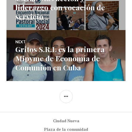
liderazgo con vocación de
entradas
servicio
NEXT
Gritos S.R.L es la primera
Next
post:
Mipyme de Economía de
Comunión en Cuba
SIDEBAR
Ciudad Nueva
Plaza de la comunidad