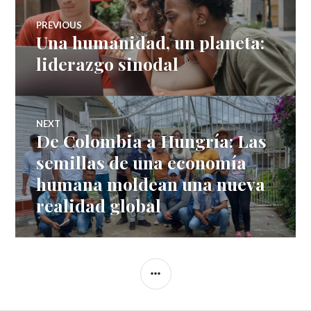
Navegación
PREVIOUS
Una humanidad, un planeta:
Previous
de
post:
liderazgo sinodal
entradas
NEXT
De Colombia a Hungría: Las
Next
post:
semillas de una economía
humana moldean una nueva
realidad global
SIDEBAR