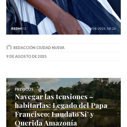
REDACCIÓN CIUDAD NUEVA
9 DE AGOSTO DE 2025
Navegación
PREVIOUS
Navegar las tensiones –
Previous
de
post:
habitarlas: Legado del Papa
Francisco: Laudato Si’ y
entradas
Querida Amazonía