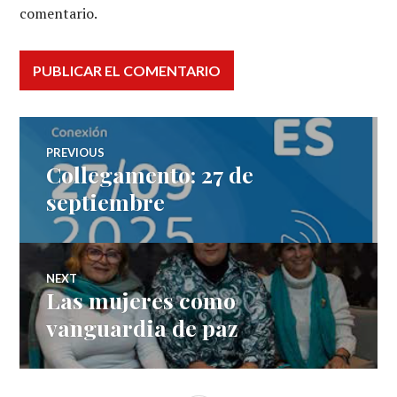
comentario.
Navegación
PREVIOUS
Collegamento: 27 de
Previous
de
post:
septiembre
entradas
NEXT
Las mujeres como
Next
post:
vanguardia de paz