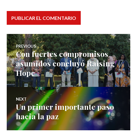
Navegación
PREVIOUS
Con fuertes compromisos
Previous
de
post:
asumidos concluyó Raising
Hope
entradas
NEXT
Un primer importante paso
Next
post:
hacia la paz