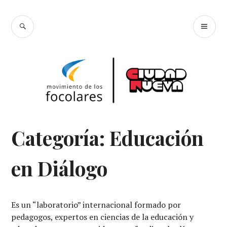
Skip
Focolares Ciudad
to
SEARCH
PR
content
Nueva
ME
Categoría:
Educación
en Diálogo
Es un “laboratorio” internacional formado por
pedagogos, expertos en ciencias de la educación y