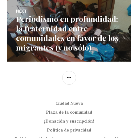
NEXT
Periodismo en profundidad:
Next
post:
la fraternidad entre
comunidades en favor de los
migrantes (y no sólo)
SIDEBAR
Ciudad Nueva
Plaza de la comunidad
¡Donación y suscripción!
Política de privacidad